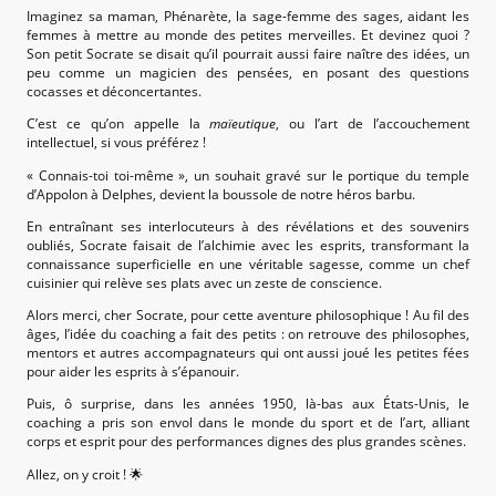
Imaginez sa maman, Phénarète, la sage-femme des sages, aidant les
femmes à mettre au monde des petites merveilles. Et devinez quoi ?
Son petit Socrate se disait qu’il pourrait aussi faire naître des idées, un
peu comme un magicien des pensées, en posant des questions
cocasses et déconcertantes.
C’est ce qu’on appelle la
maïeutique
, ou l’art de l’accouchement
intellectuel, si vous préférez !
« Connais-toi toi-même », un souhait gravé sur le portique du temple
d’Appolon à Delphes, devient la boussole de notre héros barbu.
En entraînant ses interlocuteurs à des révélations et des souvenirs
oubliés, Socrate faisait de l’alchimie avec les esprits, transformant la
connaissance superficielle en une véritable sagesse, comme un chef
cuisinier qui relève ses plats avec un zeste de conscience.
Alors merci, cher Socrate, pour cette aventure philosophique ! Au fil des
âges, l’idée du coaching a fait des petits : on retrouve des philosophes,
mentors et autres accompagnateurs qui ont aussi joué les petites fées
pour aider les esprits à s’épanouir.
Puis, ô surprise, dans les années 1950, là-bas aux États-Unis, le
coaching a pris son envol dans le monde du sport et de l’art, alliant
corps et esprit pour des performances dignes des plus grandes scènes.
Allez, on y croit ! 🌟